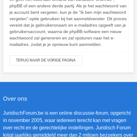
phpBB of een andere derde partij. Als je het wachtwoord van
je account bent vergeten, kun je de “Ik ben mijn wachtwoord
vergeten”-optie gebruiken bij het aanmeldvenster. Dit proces
vereist dat je gebruikersnaam en e-mailadres opgeeft van je
gebruikersaccount, waarna de phpBB-software een nieuw
wachtwoord zal genereren en zal opsturen naar het e-
mailadres, zodat je je opnieuw kunt aanmelden.
TERUG NAAR DE VORIGE PAGINA
Over ons
JuridischForum.be is een online discussie-forum, opgericht
in november 2005, waar iedereen terecht kan met vragen
over recht en de gerechtelijke instellingen. Juridisch Forum
krijgt jaarlijks gemiddeld meer dan 2 miljoen bezoekers over