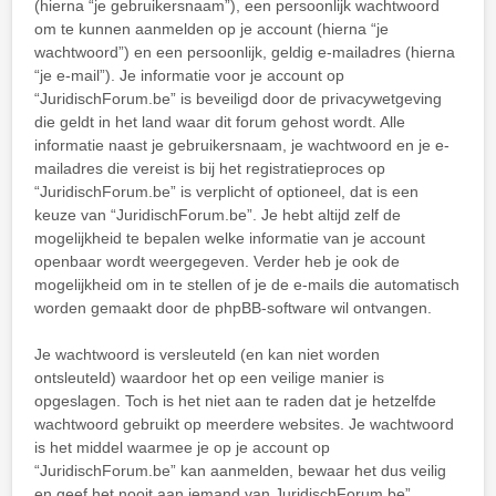
(hierna “je gebruikersnaam”), een persoonlijk wachtwoord
om te kunnen aanmelden op je account (hierna “je
wachtwoord”) en een persoonlijk, geldig e-mailadres (hierna
“je e-mail”). Je informatie voor je account op
“JuridischForum.be” is beveiligd door de privacywetgeving
die geldt in het land waar dit forum gehost wordt. Alle
informatie naast je gebruikersnaam, je wachtwoord en je e-
mailadres die vereist is bij het registratieproces op
“JuridischForum.be” is verplicht of optioneel, dat is een
keuze van “JuridischForum.be”. Je hebt altijd zelf de
mogelijkheid te bepalen welke informatie van je account
openbaar wordt weergegeven. Verder heb je ook de
mogelijkheid om in te stellen of je de e-mails die automatisch
worden gemaakt door de phpBB-software wil ontvangen.
Je wachtwoord is versleuteld (en kan niet worden
ontsleuteld) waardoor het op een veilige manier is
opgeslagen. Toch is het niet aan te raden dat je hetzelfde
wachtwoord gebruikt op meerdere websites. Je wachtwoord
is het middel waarmee je op je account op
“JuridischForum.be” kan aanmelden, bewaar het dus veilig
en geef het nooit aan iemand van JuridischForum.be”,