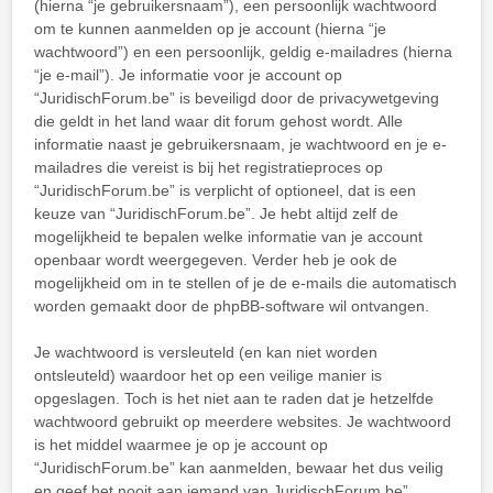
(hierna “je gebruikersnaam”), een persoonlijk wachtwoord
om te kunnen aanmelden op je account (hierna “je
wachtwoord”) en een persoonlijk, geldig e-mailadres (hierna
“je e-mail”). Je informatie voor je account op
“JuridischForum.be” is beveiligd door de privacywetgeving
die geldt in het land waar dit forum gehost wordt. Alle
informatie naast je gebruikersnaam, je wachtwoord en je e-
mailadres die vereist is bij het registratieproces op
“JuridischForum.be” is verplicht of optioneel, dat is een
keuze van “JuridischForum.be”. Je hebt altijd zelf de
mogelijkheid te bepalen welke informatie van je account
openbaar wordt weergegeven. Verder heb je ook de
mogelijkheid om in te stellen of je de e-mails die automatisch
worden gemaakt door de phpBB-software wil ontvangen.
Je wachtwoord is versleuteld (en kan niet worden
ontsleuteld) waardoor het op een veilige manier is
opgeslagen. Toch is het niet aan te raden dat je hetzelfde
wachtwoord gebruikt op meerdere websites. Je wachtwoord
is het middel waarmee je op je account op
“JuridischForum.be” kan aanmelden, bewaar het dus veilig
en geef het nooit aan iemand van JuridischForum.be”,