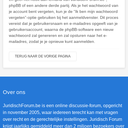
phpBB of een andere derde partij. Als je het wachtwoord van
je account bent vergeten, kun je de “Ik ben mijn wachtwoord
vergeten”-optie gebruiken bij het aanmeldvenster. Dit proces
vereist dat je gebruikersnaam en e-mailadres opgeeft van je
gebruikersaccount, waarna de phpBB-software een nieuw
wachtwoord zal genereren en zal opsturen naar het e-
mailadres, zodat je je opnieuw kunt aanmelden.
TERUG NAAR DE VORIGE PAGINA
Over ons
JuridischForum.be is een online discussie-forum, opgericht
in november 2005, waar iedereen terecht kan met vragen
over recht en de gerechtelijke instellingen. Juridisch Forum
krijgt jaarlijks gemiddeld meer dan 2 miljoen bezoekers over