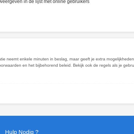
weergeven in de lijst met online gebruikers
atie neemt enkele minuten in beslag, maar geeft je extra mogelijkhed
oorwaarden en het bijbehorend beleid. Bekijk ook de regels als je gebr
Hulp Nodig ?