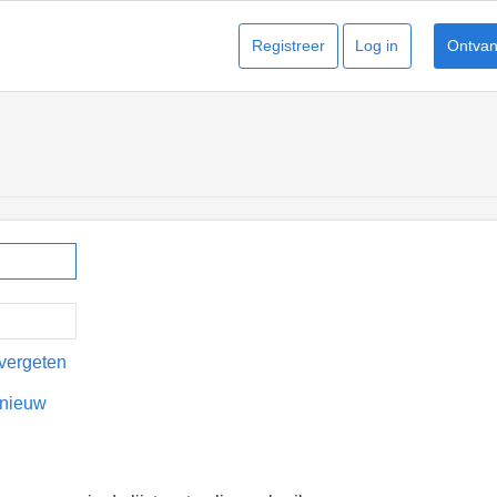
Registreer
Log in
Ontvang
vergeten
pnieuw