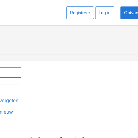
Registreer
Log in
Ontvang
vergeten
pnieuw