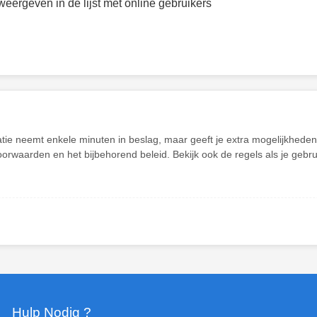
weergeven in de lijst met online gebruikers
atie neemt enkele minuten in beslag, maar geeft je extra mogelijkhed
oorwaarden en het bijbehorend beleid. Bekijk ook de regels als je gebr
Hulp Nodig ?