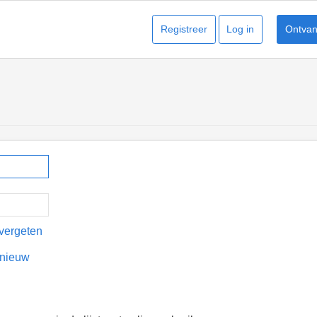
Registreer
Log in
Ontvang
vergeten
pnieuw