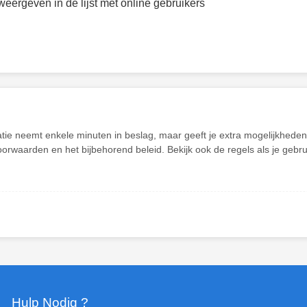
weergeven in de lijst met online gebruikers
atie neemt enkele minuten in beslag, maar geeft je extra mogelijkhed
oorwaarden en het bijbehorend beleid. Bekijk ook de regels als je gebr
Hulp Nodig ?