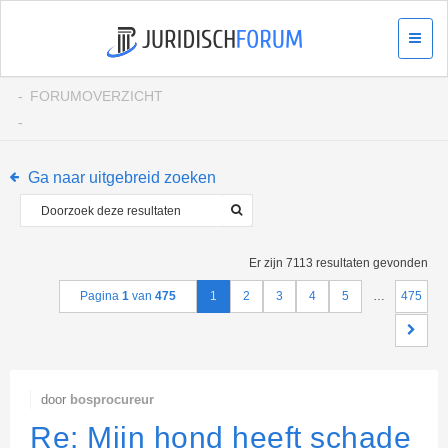
FORUMOVERZICHT
Ga naar uitgebreid zoeken
Er zijn 7113 resultaten gevonden
Pagina
1
van
475
1
2
3
4
5
…
475
door
bosprocureur
Re: Mijn hond heeft schade