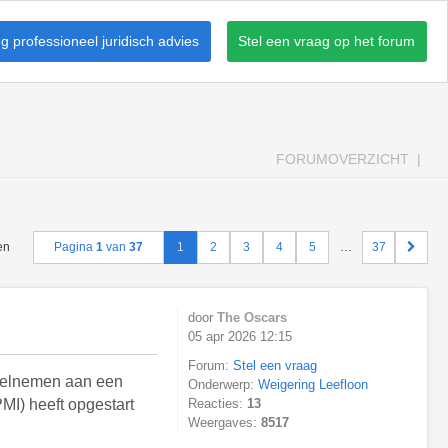
 professioneel juridisch advies
Stel een vraag op het forum
FORUMOVERZICHT
den
Pagina
1
van
37
1
2
3
4
5
…
37
door
The Oscars
05 apr 2026 12:15
Forum:
Stel een vraag
deelnemen aan een
Onderwerp:
Weigering Leefloon
PMI) heeft opgestart
Reacties:
13
Weergaves:
8517