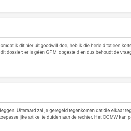
at ik dit hier uit goodwill doe, heb ik die herleid tot een korte
dit dossier: er is géén GPMI opgesteld en dus behoudt de vraags
e leggen. Uiteraard zal je geregeld tegenkomen dat die elkaar t
oepasselijke artikel te duiden aan de rechter. Het OCMW kan per