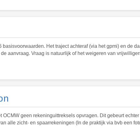
e 6 basisvoorwaarden. Het traject achteraf (via het gpmi) en de d
de aanvraag. Vraag is natuurlijk of het weigeren van vrijwillige
on
t OCMW geen rekeninguittreksels opvragen. Dit gebeurt echter i
n alle zicht- en spaarrekeningen (In de praktijk via bvb een f