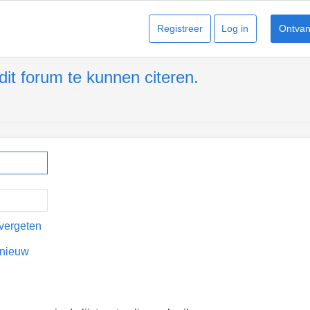
Registreer
Log in
Ontvang
it forum te kunnen citeren.
vergeten
pnieuw