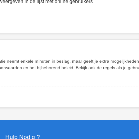
weergeven in de lijst met online gebruikers
atie neemt enkele minuten in beslag, maar geeft je extra mogelijkhed
oorwaarden en het bijbehorend beleid. Bekijk ook de regels als je gebr
Hulp Nodig ?