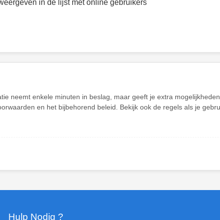
weergeven in de lijst met online gebruikers
atie neemt enkele minuten in beslag, maar geeft je extra mogelijkhed
oorwaarden en het bijbehorend beleid. Bekijk ook de regels als je gebr
Hulp Nodig ?