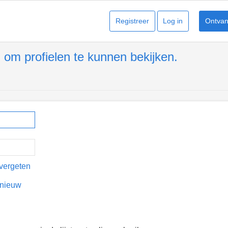
Registreer
Log in
Ontvang
 om profielen te kunnen bekijken.
vergeten
pnieuw