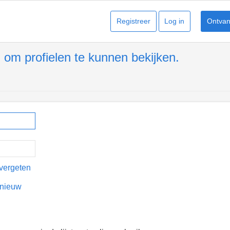
Registreer
Log in
Ontvang
 om profielen te kunnen bekijken.
vergeten
pnieuw