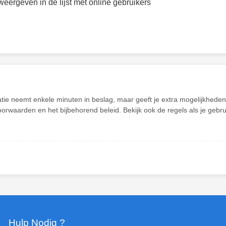
weergeven in de lijst met online gebruikers
atie neemt enkele minuten in beslag, maar geeft je extra mogelijkhed
oorwaarden en het bijbehorend beleid. Bekijk ook de regels als je gebr
Hulp Nodig ?