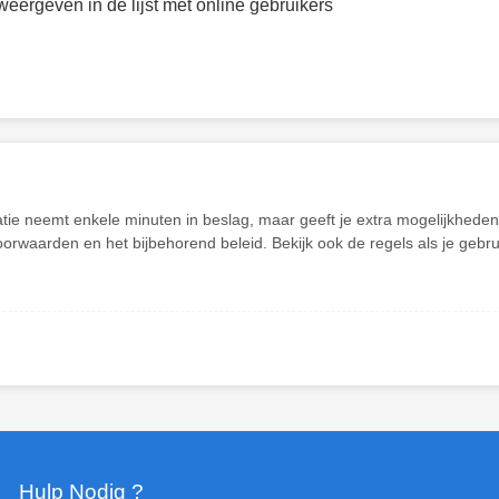
weergeven in de lijst met online gebruikers
atie neemt enkele minuten in beslag, maar geeft je extra mogelijkhed
oorwaarden en het bijbehorend beleid. Bekijk ook de regels als je gebr
Hulp Nodig ?