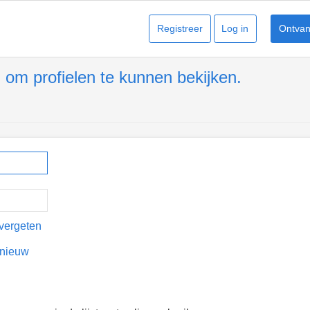
Registreer
Log in
Ontvang
 om profielen te kunnen bekijken.
vergeten
pnieuw