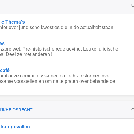
O
le Thema's
hier over juridische kwesties die in de actualiteit staan.
es
zarre wet. Pre-historische regelgeving. Leuke juridische
s. Deel ze met anderen !
 café
komt onze community samen om te brainstormen over
ssante voorstellen en om na te praten over behandelde
...
IJKHEIDSRECHT
O
dsongevallen