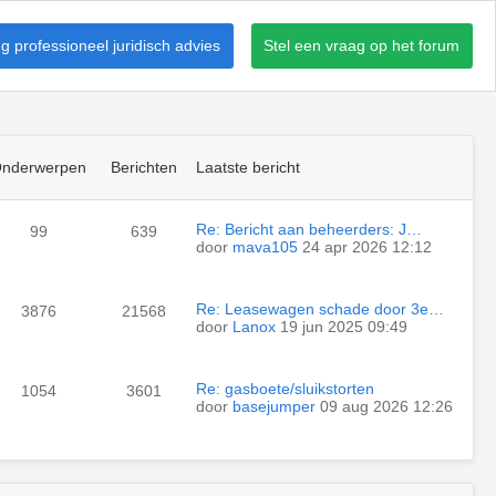
 professioneel juridisch advies
Stel een vraag op het forum
nderwerpen
Berichten
Laatste bericht
Re: Bericht aan beheerders: J…
99
639
door
mava105
24 apr 2026 12:12
Re: Leasewagen schade door 3e…
3876
21568
door
Lanox
19 jun 2025 09:49
Re: gasboete/sluikstorten
1054
3601
door
basejumper
09 aug 2026 12:26