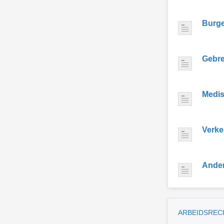
Burge
Gebre
Medis
Verke
Ande
ARBEIDSREC