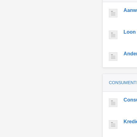
Aanwe
Loon
Ande
CONSUMENT
Cons
Kredi