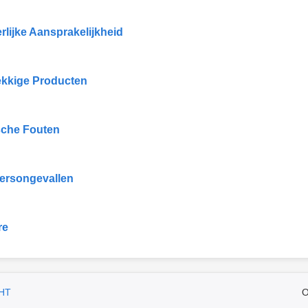
rlijke Aansprakelijkheid
kkige Producten
che Fouten
ersongevallen
re
HT
O