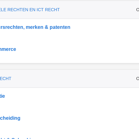
ELE RECHTEN EN ICT RECHT
O
rsrechten, merken & patenten
mmerce
RECHT
O
ie
cheiding