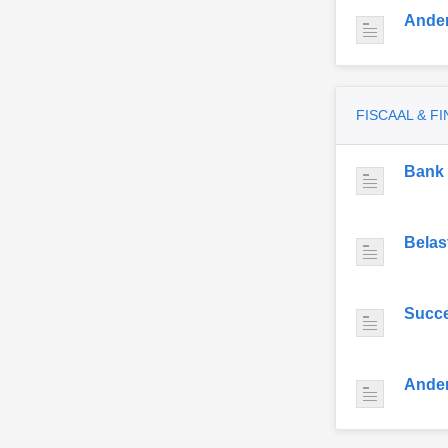
Ande
FISCAAL & F
Bank
Belas
Succe
Ande