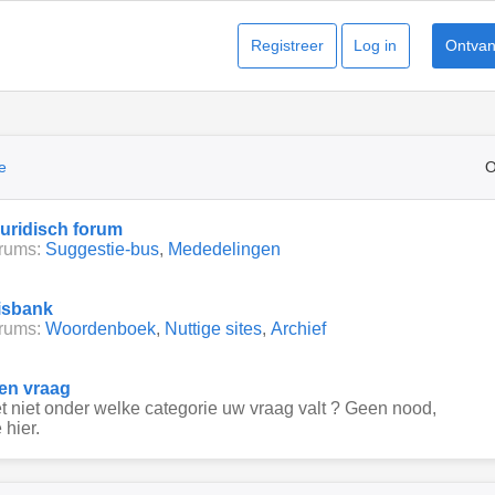
Registreer
Log in
Ontvang
e
O
juridisch forum
rums:
Suggestie-bus
,
Mededelingen
isbank
rums:
Woordenboek
,
Nuttige sites
,
Archief
een vraag
 niet onder welke categorie uw vraag valt ? Geen nood,
 hier.