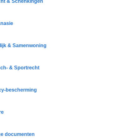
cht & Schenkingen
nasie
ijk & Samenwoning
ch- & Sportrecht
cy-bescherming
re
ge documenten