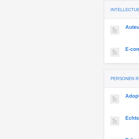
INTELLECTU
Auteu
E-co
PERSONEN 
Adopt
Echts