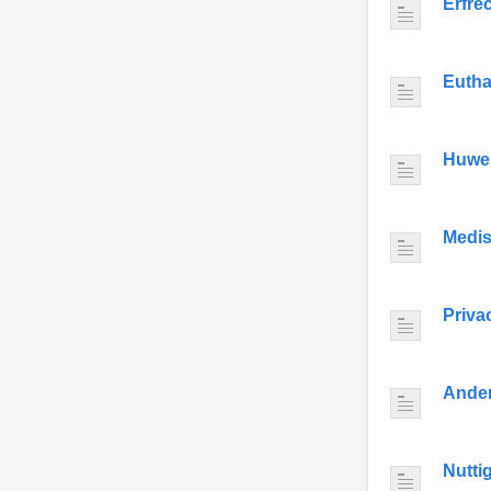
Erfre
Eutha
Huwel
Medis
Priva
Ande
Nutti