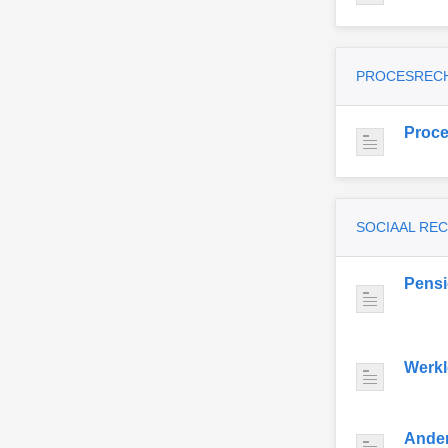
PROCESREC
Proce
SOCIAAL RE
Pens
Werkl
Ande