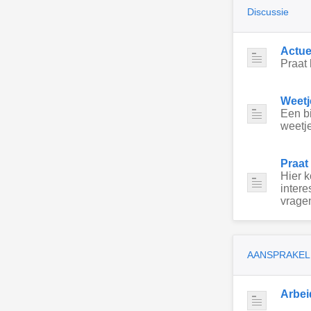
Discussie
Actue
Praat 
Weetj
Een bi
weetje
Praat
Hier 
intere
vragen
AANSPRAKEL
Arbei