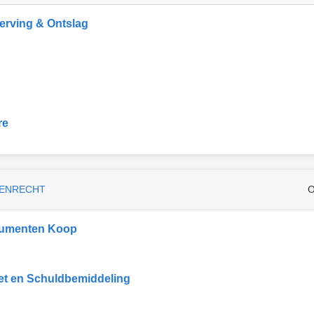
rving & Ontslag
re
ENRECHT
O
umenten Koop
et en Schuldbemiddeling