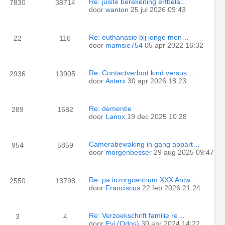
Re: juiste berekening erfbela…
7830
38714
door
wanton
25 jul 2026 09:43
Re: euthanasie bij jonge men…
22
116
door
mamsie754
05 apr 2022 16:32
Re: Contactverbod kind versus…
2936
13905
door
Asterx
30 apr 2026 18:23
Re: dementie
289
1682
door
Lanox
19 dec 2025 10:28
Camerabewaking in gang appart…
954
5859
door
morgenbesser
29 aug 2025 09:47
Re: pa inzorgcentrum XXX Antw…
2550
13798
door
Franciscus
22 feb 2026 21:24
Re: Verzoekschrift familie re…
3
4
door
Evi (Odos)
30 apr 2024 14:22