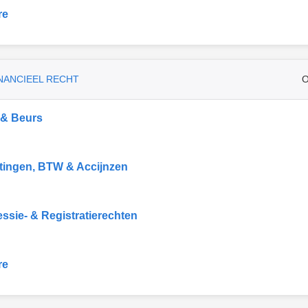
re
INANCIEEL RECHT
O
 & Beurs
tingen, BTW & Accijnzen
ssie- & Registratierechten
re