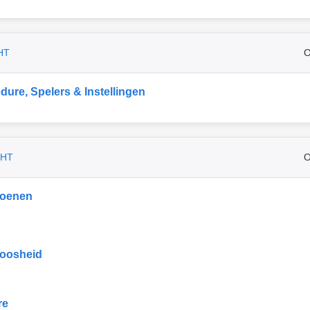
HT
O
dure, Spelers & Instellingen
CHT
O
ioenen
oosheid
re