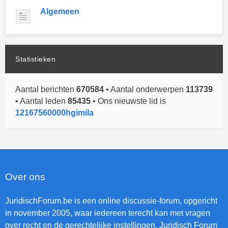
Algemeen
Statistieken
Aantal berichten
670584
• Aantal onderwerpen
113739
• Aantal leden
85435
• Ons nieuwste lid is
12167560000hgimila
Over ons
JuridischForum.be is een online discussie-forum, opgericht
in november 2005, waar iedereen terecht kan met vragen
over recht en de gerechtelijke instellingen. Juridisch Forum