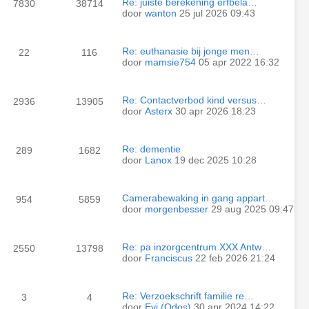
Re: juiste berekening erfbela…
7830
38714
door
wanton
25 jul 2026 09:43
Re: euthanasie bij jonge men…
22
116
door
mamsie754
05 apr 2022 16:32
Re: Contactverbod kind versus…
2936
13905
door
Asterx
30 apr 2026 18:23
Re: dementie
289
1682
door
Lanox
19 dec 2025 10:28
Camerabewaking in gang appart…
954
5859
door
morgenbesser
29 aug 2025 09:47
Re: pa inzorgcentrum XXX Antw…
2550
13798
door
Franciscus
22 feb 2026 21:24
Re: Verzoekschrift familie re…
3
4
door
Evi (Odos)
30 apr 2024 14:22