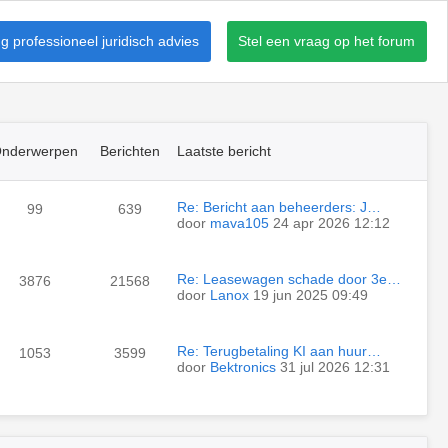
 professioneel juridisch advies
Stel een vraag op het forum
nderwerpen
Berichten
Laatste bericht
Re: Bericht aan beheerders: J…
99
639
door
mava105
24 apr 2026 12:12
Re: Leasewagen schade door 3e…
3876
21568
door
Lanox
19 jun 2025 09:49
Re: Terugbetaling KI aan huur…
1053
3599
door
Bektronics
31 jul 2026 12:31