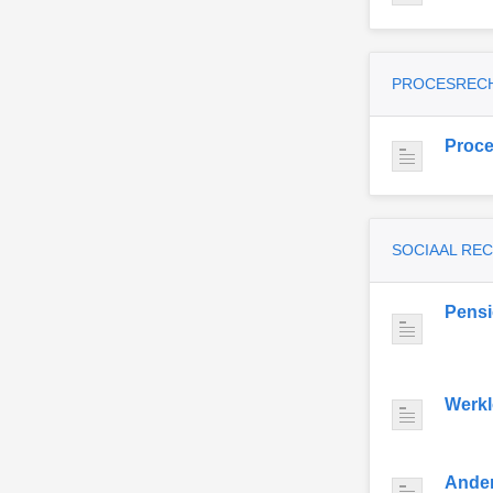
PROCESREC
Proce
SOCIAAL RE
Pens
Werkl
Ande