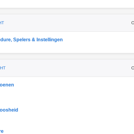
HT
O
dure, Spelers & Instellingen
CHT
O
ioenen
oosheid
re