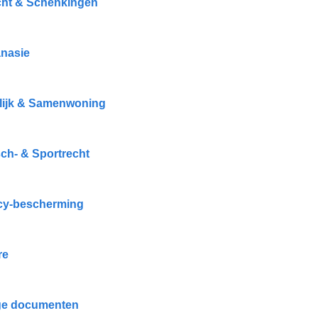
cht & Schenkingen
nasie
ijk & Samenwoning
ch- & Sportrecht
cy-bescherming
re
ge documenten