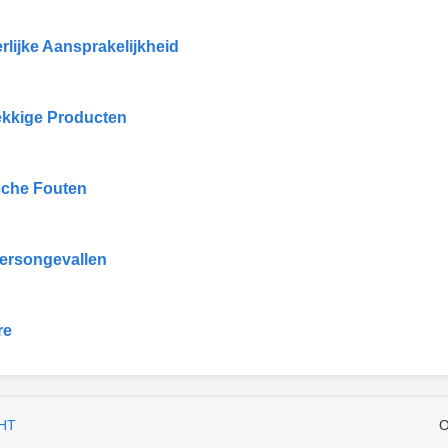
rlijke Aansprakelijkheid
kkige Producten
che Fouten
ersongevallen
re
HT
O