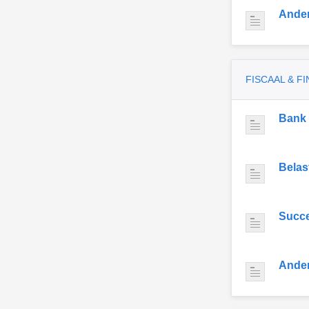
Ande
FISCAAL & F
Bank
Belas
Succe
Ande