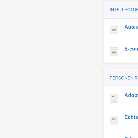
INTELLECTU
Auteu
E-co
PERSONEN 
Adopt
Echts