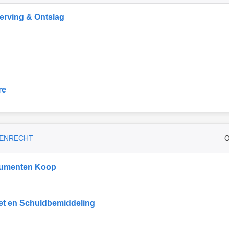
rving & Ontslag
re
ENRECHT
O
umenten Koop
et en Schuldbemiddeling