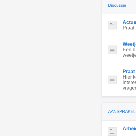
Discussie
Actue
Praat 
Weetj
Een bi
weetje
Praat
Hier 
intere
vragen
AANSPRAKEL
Arbei