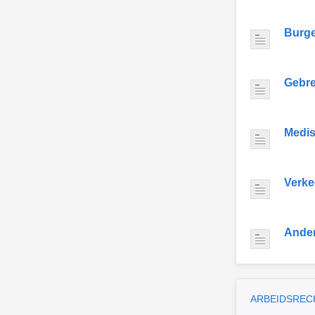
Burge
Gebre
Medis
Verke
Ande
ARBEIDSREC