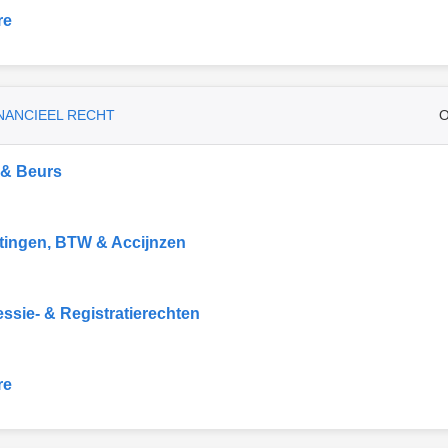
re
INANCIEEL RECHT
O
 & Beurs
tingen, BTW & Accijnzen
ssie- & Registratierechten
re