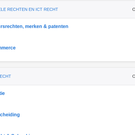
ELE RECHTEN EN ICT RECHT
O
rsrechten, merken & patenten
mmerce
RECHT
O
ie
cheiding