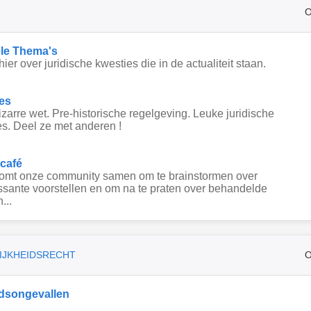
O
le Thema's
hier over juridische kwesties die in de actualiteit staan.
es
zarre wet. Pre-historische regelgeving. Leuke juridische
s. Deel ze met anderen !
 café
komt onze community samen om te brainstormen over
ssante voorstellen en om na te praten over behandelde
...
IJKHEIDSRECHT
O
dsongevallen