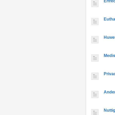
Erfre
Eutha
Huwel
Medis
Priva
Ande
Nutti