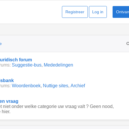
Registreer
Log in
Ontvang
e
O
juridisch forum
rums:
Suggestie-bus
,
Mededelingen
isbank
rums:
Woordenboek
,
Nuttige sites
,
Archief
een vraag
 niet onder welke categorie uw vraag valt ? Geen nood,
 hier.