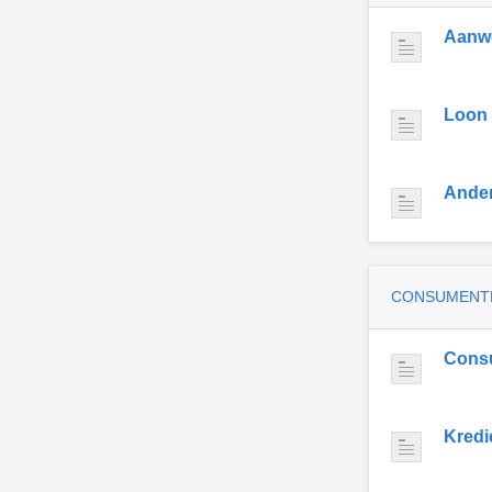
Aanwe
Loon
Ande
CONSUMENT
Cons
Kredi