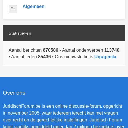
Algemeen
Statistieken
Aantal berichten
670586
• Aantal onderwerpen
113740
• Aantal leden
85436
• Ons nieuwste lid is
Uqugimila
Over ons
JuridischForum.be is een online discussie-forum, opgericht
in november 2005, waar iedereen terecht kan met vragen
over recht en de gerechtelijke instellingen. Juridisch Forum
krijgt jaarlijks gemiddeld meer dan 2 miljoen bezoekers over