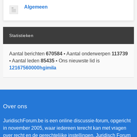
Algemeen
Statistieken
Aantal berichten
670584
• Aantal onderwerpen
113739
• Aantal leden
85435
• Ons nieuwste lid is
12167560000hgimila
Over ons
JuridischForum.be is een online discussie-forum, opgericht
in november 2005, waar iedereen terecht kan met vragen
over recht en de gerechtelijke instellingen. Juridisch Forum