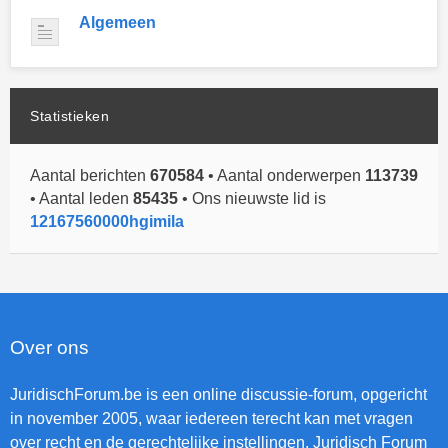
Algemeen
Statistieken
Aantal berichten
670584
• Aantal onderwerpen
113739
• Aantal leden
85435
• Ons nieuwste lid is
12167560000hgimila
Over ons
JuridischForum.be is een online discussie-forum, opgericht
in november 2005, waar iedereen terecht kan met vragen
over recht en de gerechtelijke instellingen. Juridisch Forum