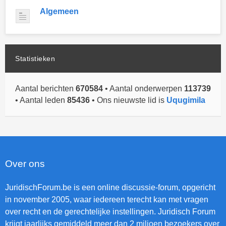
Algemeen
Statistieken
Aantal berichten
670584
• Aantal onderwerpen
113739
• Aantal leden
85436
• Ons nieuwste lid is
Uqugimila
Over ons
JuridischForum.be is een online discussie-forum, opgericht
in november 2005, waar iedereen terecht kan met vragen
over recht en de gerechtelijke instellingen. Juridisch Forum
krijgt jaarlijks gemiddeld meer dan 2 miljoen bezoekers over