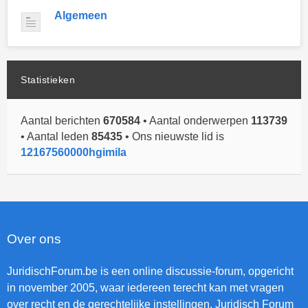
Algemeen
Statistieken
Aantal berichten
670584
• Aantal onderwerpen
113739
• Aantal leden
85435
• Ons nieuwste lid is
12167560000hgimila
Over ons
JuridischForum.be is een online discussie-forum, opgericht
in november 2005, waar iedereen terecht kan met vragen
over recht en de gerechtelijke instellingen. Juridisch Forum