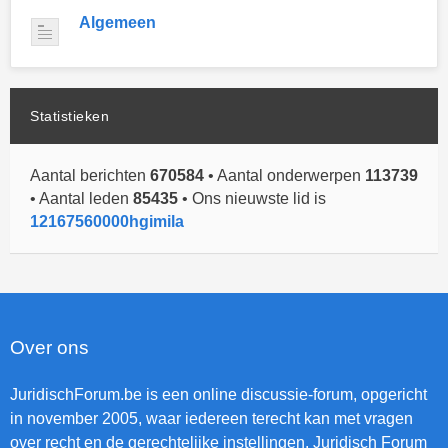
Algemeen
Statistieken
Aantal berichten
670584
• Aantal onderwerpen
113739
• Aantal leden
85435
• Ons nieuwste lid is
12167560000hgimila
Over ons
JuridischForum.be is een online discussie-forum, opgericht
in november 2005, waar iedereen terecht kan met vragen
over recht en de gerechtelijke instellingen. Juridisch Forum