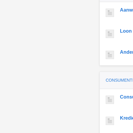
Aanwe
Loon
Ande
CONSUMENT
Cons
Kredi