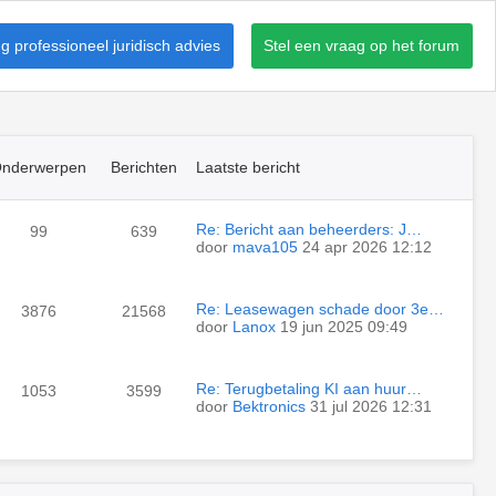
 professioneel juridisch advies
Stel een vraag op het forum
nderwerpen
Berichten
Laatste bericht
Re: Bericht aan beheerders: J…
99
639
door
mava105
24 apr 2026 12:12
Re: Leasewagen schade door 3e…
3876
21568
door
Lanox
19 jun 2025 09:49
Re: Terugbetaling KI aan huur…
1053
3599
door
Bektronics
31 jul 2026 12:31