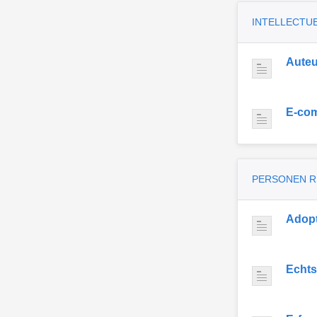
INTELLECTU
Auteu
E-co
PERSONEN 
Adopt
Echts