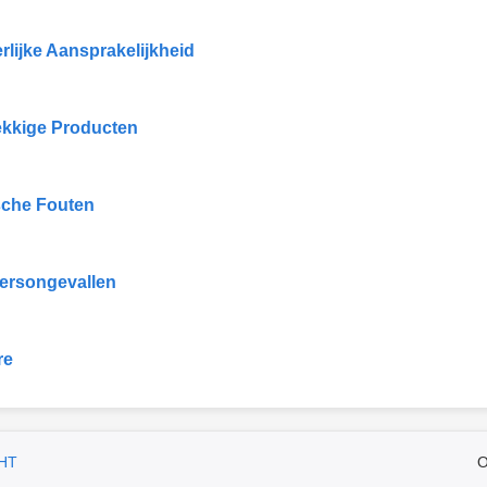
rlijke Aansprakelijkheid
kkige Producten
che Fouten
ersongevallen
re
HT
O