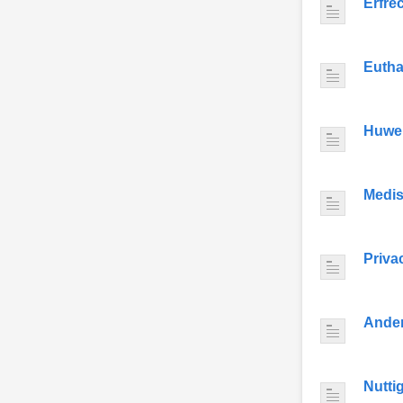
Erfre
Eutha
Huwel
Medis
Priva
Ande
Nutti