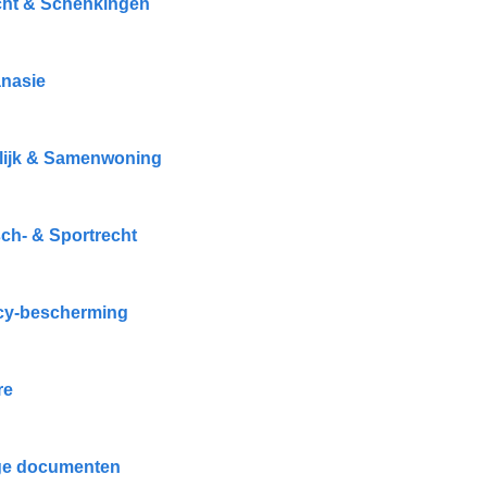
cht & Schenkingen
nasie
ijk & Samenwoning
ch- & Sportrecht
cy-bescherming
re
ge documenten