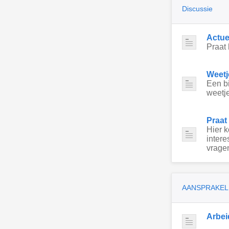
Discussie
Actue
Praat 
Weetj
Een bi
weetje
Praat
Hier 
intere
vragen
AANSPRAKEL
Arbei