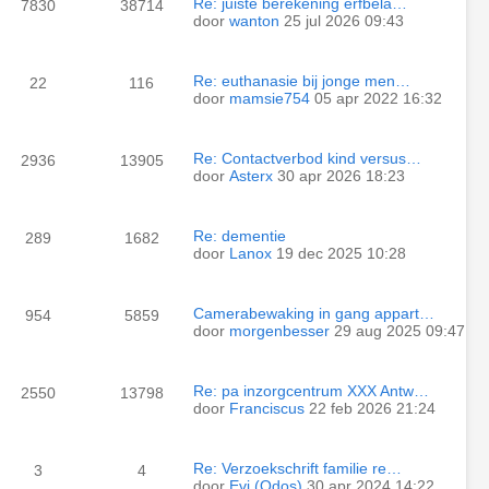
Re: juiste berekening erfbela…
7830
38714
door
wanton
25 jul 2026 09:43
Re: euthanasie bij jonge men…
22
116
door
mamsie754
05 apr 2022 16:32
Re: Contactverbod kind versus…
2936
13905
door
Asterx
30 apr 2026 18:23
Re: dementie
289
1682
door
Lanox
19 dec 2025 10:28
Camerabewaking in gang appart…
954
5859
door
morgenbesser
29 aug 2025 09:47
Re: pa inzorgcentrum XXX Antw…
2550
13798
door
Franciscus
22 feb 2026 21:24
Re: Verzoekschrift familie re…
3
4
door
Evi (Odos)
30 apr 2024 14:22