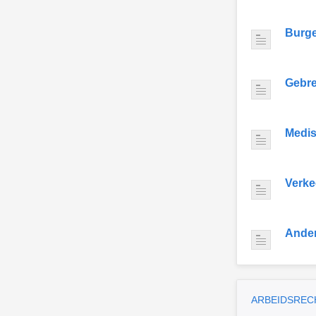
Burge
Gebre
Medis
Verke
Ande
ARBEIDSREC