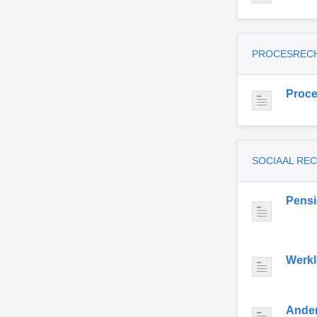
PROCESREC
Proce
SOCIAAL RE
Pens
Werkl
Ande