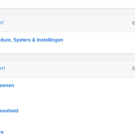
HT
O
dure, Spelers & Instellingen
CHT
O
ioenen
oosheid
re