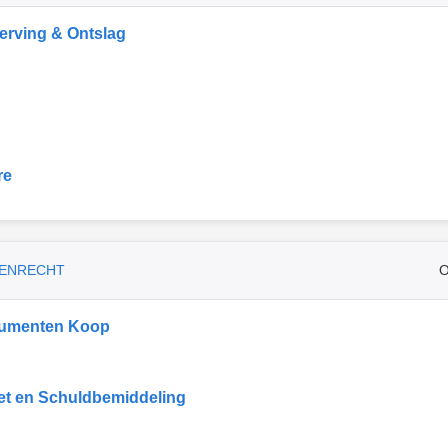
rving & Ontslag
re
ENRECHT
O
umenten Koop
et en Schuldbemiddeling