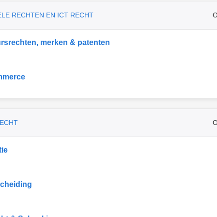
ELE RECHTEN EN ICT RECHT
O
rsrechten, merken & patenten
mmerce
RECHT
O
ie
cheiding