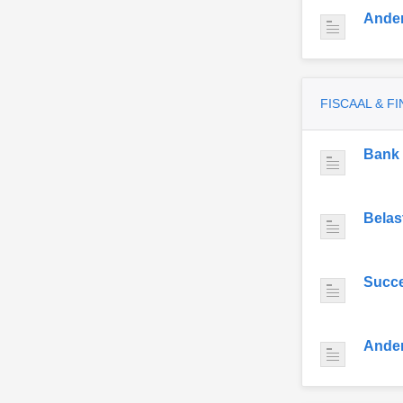
Ande
FISCAAL & F
Bank
Belas
Succe
Ande