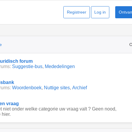
Registreer
Log in
Ontvang
e
O
juridisch forum
rums:
Suggestie-bus
,
Mededelingen
isbank
rums:
Woordenboek
,
Nuttige sites
,
Archief
een vraag
 niet onder welke categorie uw vraag valt ? Geen nood,
 hier.