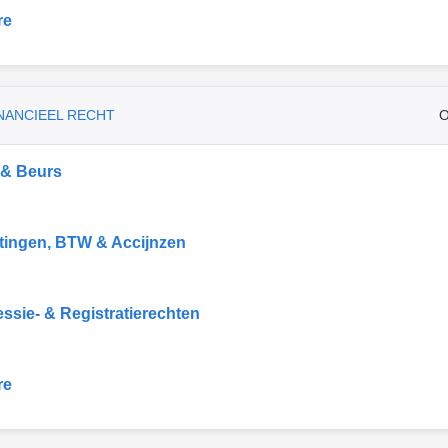
re
INANCIEEL RECHT
O
 & Beurs
tingen, BTW & Accijnzen
ssie- & Registratierechten
re