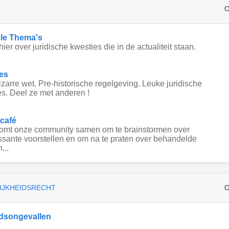
O
le Thema's
hier over juridische kwesties die in de actualiteit staan.
es
zarre wet. Pre-historische regelgeving. Leuke juridische
s. Deel ze met anderen !
 café
komt onze community samen om te brainstormen over
ssante voorstellen en om na te praten over behandelde
...
IJKHEIDSRECHT
O
dsongevallen