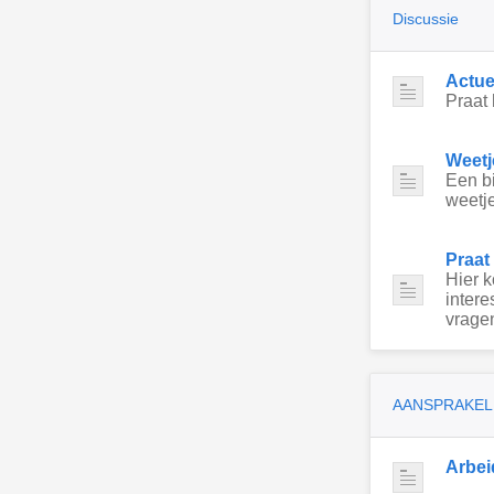
Discussie
Actue
Praat 
Weetj
Een bi
weetje
Praat
Hier 
intere
vragen
AANSPRAKEL
Arbei