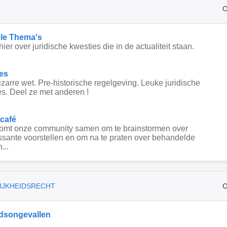
O
le Thema's
hier over juridische kwesties die in de actualiteit staan.
es
zarre wet. Pre-historische regelgeving. Leuke juridische
s. Deel ze met anderen !
 café
komt onze community samen om te brainstormen over
ssante voorstellen en om na te praten over behandelde
...
IJKHEIDSRECHT
O
dsongevallen