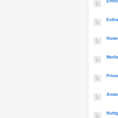
Erfre
Eutha
Huwel
Medis
Priva
Ande
Nutti