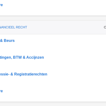
re
INANCIEEL RECHT
O
 & Beurs
tingen, BTW & Accijnzen
ssie- & Registratierechten
re