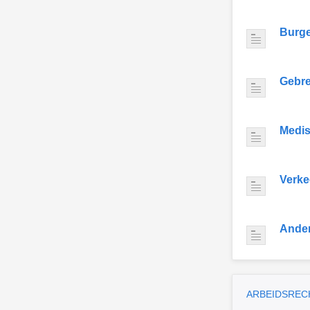
Burge
Gebre
Medis
Verke
Ande
ARBEIDSREC