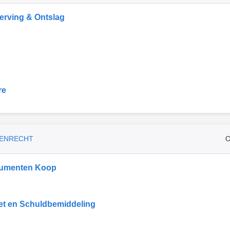
rving & Ontslag
re
ENRECHT
O
umenten Koop
et en Schuldbemiddeling