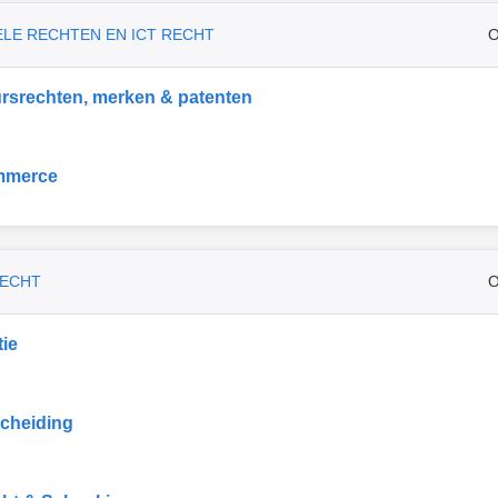
ELE RECHTEN EN ICT RECHT
O
rsrechten, merken & patenten
mmerce
RECHT
O
ie
cheiding