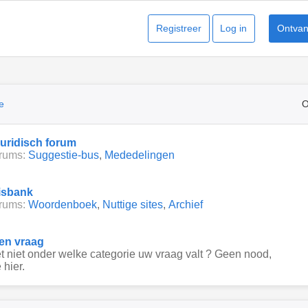
Registreer
Log in
Ontvang
e
O
juridisch forum
rums:
Suggestie-bus
,
Mededelingen
isbank
rums:
Woordenboek
,
Nuttige sites
,
Archief
een vraag
 niet onder welke categorie uw vraag valt ? Geen nood,
 hier.