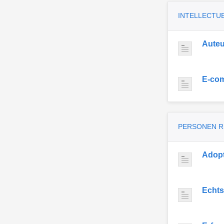
INTELLECTU
Auteu
E-co
PERSONEN 
Adopt
Echts