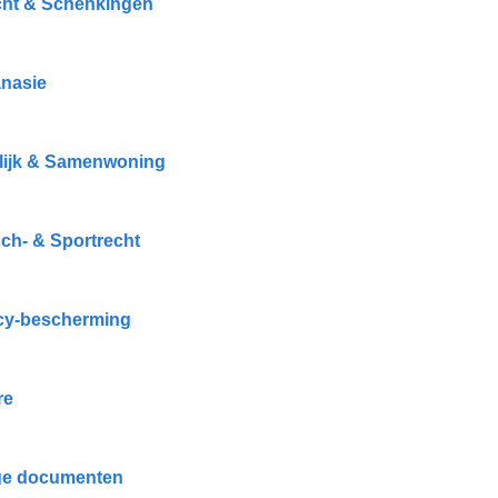
cht & Schenkingen
nasie
ijk & Samenwoning
ch- & Sportrecht
cy-bescherming
re
ge documenten