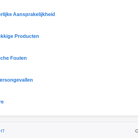
rlijke Aansprakelijkheid
kkige Producten
che Fouten
ersongevallen
re
HT
O