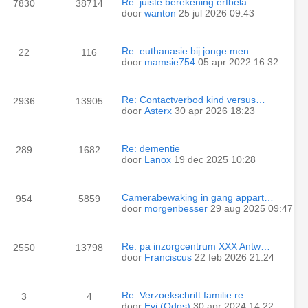
Re: juiste berekening erfbela…
7830
38714
door
wanton
25 jul 2026 09:43
Re: euthanasie bij jonge men…
22
116
door
mamsie754
05 apr 2022 16:32
Re: Contactverbod kind versus…
2936
13905
door
Asterx
30 apr 2026 18:23
Re: dementie
289
1682
door
Lanox
19 dec 2025 10:28
Camerabewaking in gang appart…
954
5859
door
morgenbesser
29 aug 2025 09:47
Re: pa inzorgcentrum XXX Antw…
2550
13798
door
Franciscus
22 feb 2026 21:24
Re: Verzoekschrift familie re…
3
4
door
Evi (Odos)
30 apr 2024 14:22