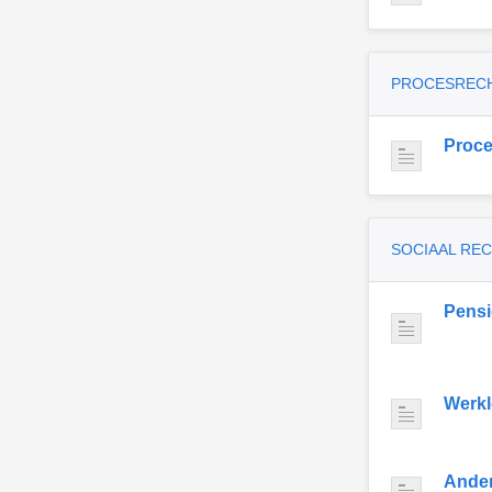
PROCESREC
Proce
SOCIAAL RE
Pens
Werkl
Ande