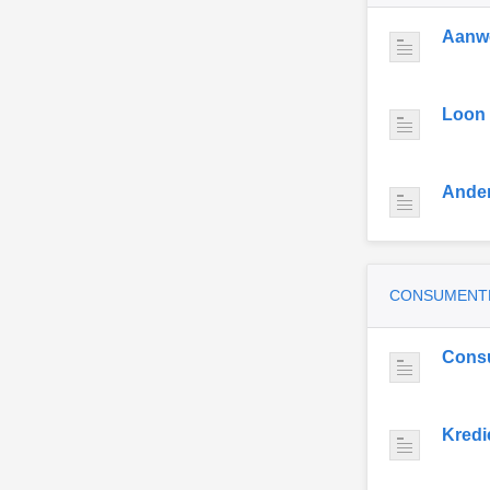
Aanwe
Loon
Ande
CONSUMENT
Cons
Kredi