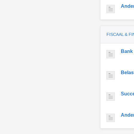
Ande
FISCAAL & F
Bank
Belas
Succe
Ande