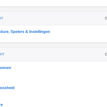
HT
O
dure, Spelers & Instellingen
CHT
O
ioenen
oosheid
re