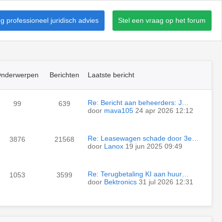
 professioneel juridisch advies
Stel een vraag op het forum
nderwerpen
Berichten
Laatste bericht
Re: Bericht aan beheerders: J…
99
639
door
mava105
24 apr 2026 12:12
Re: Leasewagen schade door 3e…
3876
21568
door
Lanox
19 jun 2025 09:49
Re: Terugbetaling KI aan huur…
1053
3599
door
Bektronics
31 jul 2026 12:31