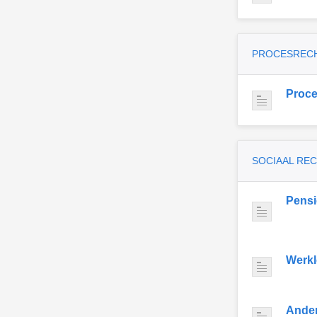
PROCESREC
Proce
SOCIAAL RE
Pens
Werkl
Ande