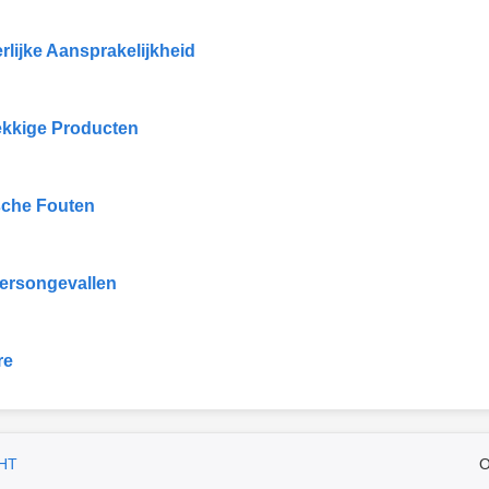
rlijke Aansprakelijkheid
kkige Producten
che Fouten
ersongevallen
re
HT
O