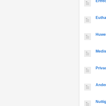
Erfre
Eutha
Huwel
Medis
Priva
Ande
Nutti