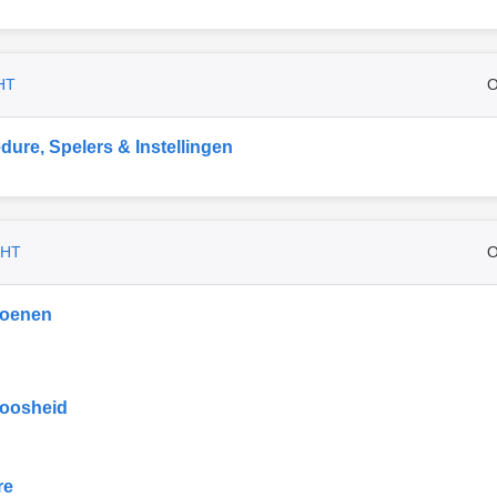
HT
O
dure, Spelers & Instellingen
CHT
O
ioenen
oosheid
re