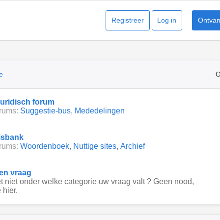
Registreer
Log in
Ontvang
e
O
juridisch forum
rums:
Suggestie-bus
,
Mededelingen
isbank
rums:
Woordenboek
,
Nuttige sites
,
Archief
een vraag
 niet onder welke categorie uw vraag valt ? Geen nood,
 hier.