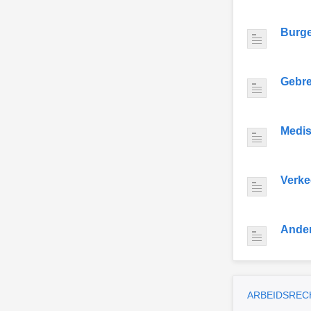
Burge
Gebre
Medis
Verke
Ande
ARBEIDSREC