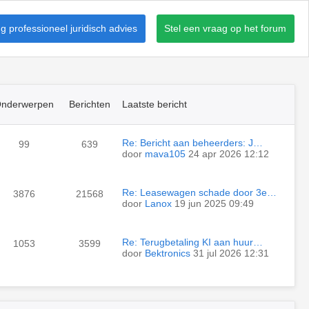
 professioneel juridisch advies
Stel een vraag op het forum
nderwerpen
Berichten
Laatste bericht
Re: Bericht aan beheerders: J…
99
639
door
mava105
24 apr 2026 12:12
Re: Leasewagen schade door 3e…
3876
21568
door
Lanox
19 jun 2025 09:49
Re: Terugbetaling KI aan huur…
1053
3599
door
Bektronics
31 jul 2026 12:31