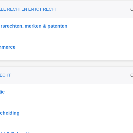
ELE RECHTEN EN ICT RECHT
O
rsrechten, merken & patenten
mmerce
RECHT
O
ie
cheiding