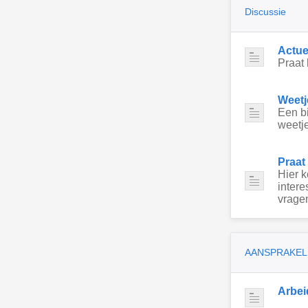
Discussie
Actue
Praat 
Weetj
Een bi
weetje
Praat
Hier 
intere
vragen
AANSPRAKEL
Arbei