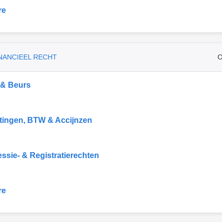
re
INANCIEEL RECHT
O
 & Beurs
tingen, BTW & Accijnzen
ssie- & Registratierechten
re