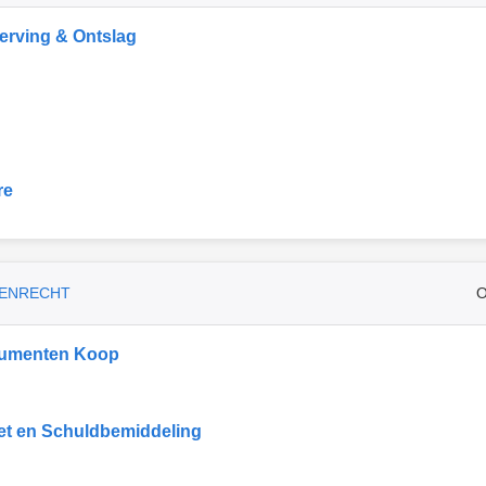
rving & Ontslag
re
ENRECHT
O
umenten Koop
et en Schuldbemiddeling