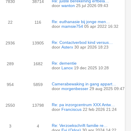
Re: juiste berekening erfbela…
7830
38714
door
wanton
25 jul 2026 09:43
Re: euthanasie bij jonge men…
22
116
door
mamsie754
05 apr 2022 16:32
Re: Contactverbod kind versus…
2936
13905
door
Asterx
30 apr 2026 18:23
Re: dementie
289
1682
door
Lanox
19 dec 2025 10:28
Camerabewaking in gang appart…
954
5859
door
morgenbesser
29 aug 2025 09:47
Re: pa inzorgcentrum XXX Antw…
2550
13798
door
Franciscus
22 feb 2026 21:24
Re: Verzoekschrift familie re…
3
4
door
Evi (Odos)
30 apr 2024 14:22