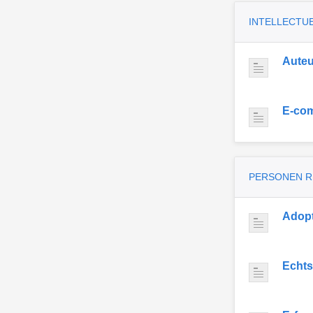
INTELLECTU
Auteu
E-co
PERSONEN 
Adopt
Echts