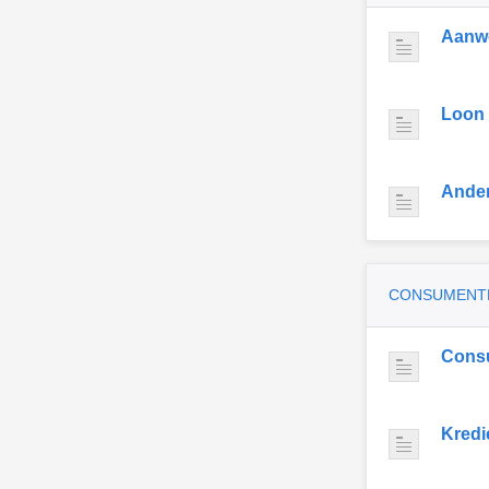
Aanwe
Loon
Ande
CONSUMENT
Cons
Kredi