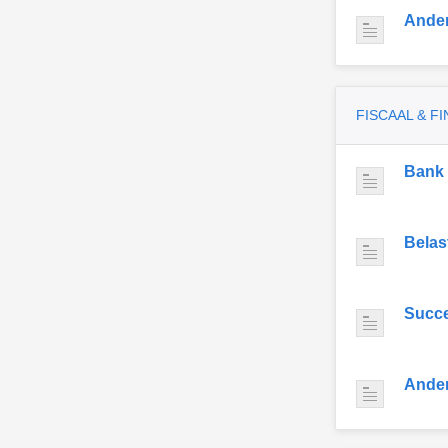
Ande
FISCAAL & F
Bank
Belas
Succe
Ande