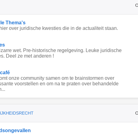
O
le Thema's
hier over juridische kwesties die in de actualiteit staan.
es
zarre wet. Pre-historische regelgeving. Leuke juridische
s. Deel ze met anderen !
 café
komt onze community samen om te brainstormen over
ssante voorstellen en om na te praten over behandelde
...
IJKHEIDSRECHT
O
dsongevallen