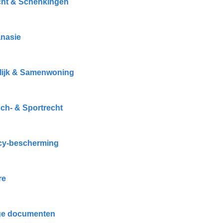
cht & Schenkingen
nasie
ijk & Samenwoning
ch- & Sportrecht
cy-bescherming
re
ge documenten