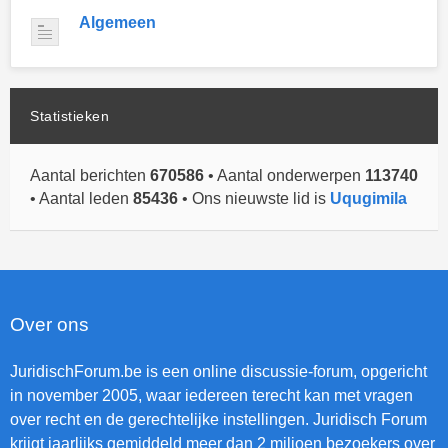
Algemeen
Statistieken
Aantal berichten
670586
• Aantal onderwerpen
113740
• Aantal leden
85436
• Ons nieuwste lid is
Uqugimila
Over ons
JuridischForum.be is een online discussie-forum, opgericht
in november 2005, waar iedereen terecht kan met vragen
over recht en de gerechtelijke instellingen. Juridisch Forum
krijgt jaarlijks gemiddeld meer dan 2 miljoen bezoekers over