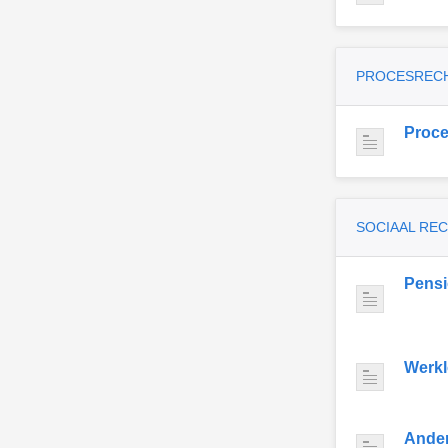
PROCESREC
Proce
SOCIAAL RE
Pens
Werkl
Ande