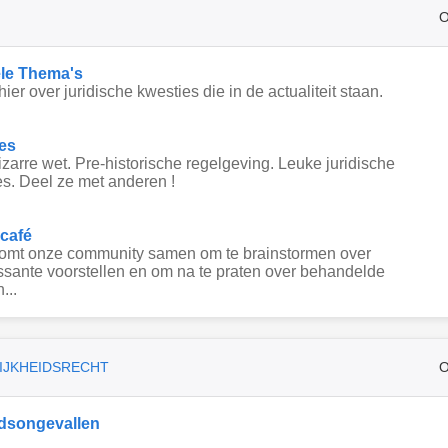
O
le Thema's
hier over juridische kwesties die in de actualiteit staan.
es
zarre wet. Pre-historische regelgeving. Leuke juridische
s. Deel ze met anderen !
 café
komt onze community samen om te brainstormen over
ssante voorstellen en om na te praten over behandelde
...
IJKHEIDSRECHT
O
dsongevallen