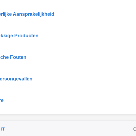
rlijke Aansprakelijkheid
kkige Producten
che Fouten
ersongevallen
re
HT
O