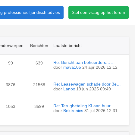
 professioneel juridisch advies
Stel een vraag op het forum
nderwerpen
Berichten
Laatste bericht
Re: Bericht aan beheerders: J…
99
639
door
mava105
24 apr 2026 12:12
Re: Leasewagen schade door 3e…
3876
21568
door
Lanox
19 jun 2025 09:49
Re: Terugbetaling KI aan huur…
1053
3599
door
Bektronics
31 jul 2026 12:31