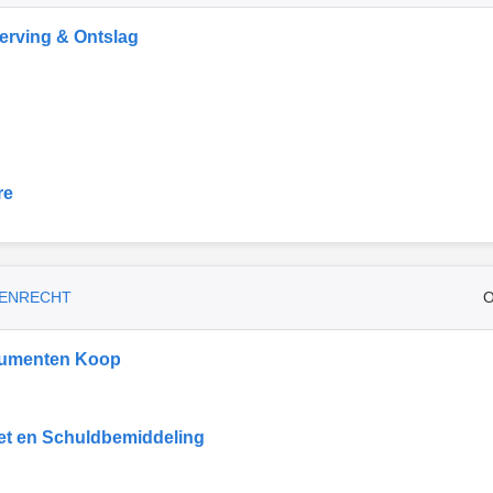
rving & Ontslag
re
ENRECHT
O
umenten Koop
et en Schuldbemiddeling