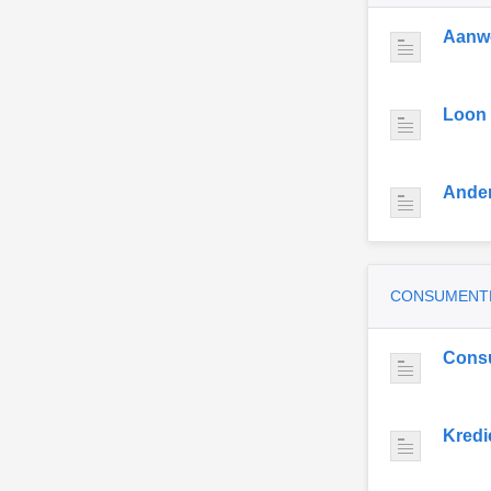
Aanwe
Loon
Ande
CONSUMENT
Cons
Kredi