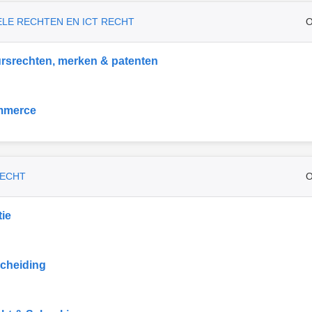
ELE RECHTEN EN ICT RECHT
O
rsrechten, merken & patenten
mmerce
RECHT
O
ie
cheiding