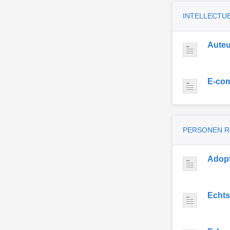
INTELLECTU
Auteu
E-co
PERSONEN 
Adopt
Echts