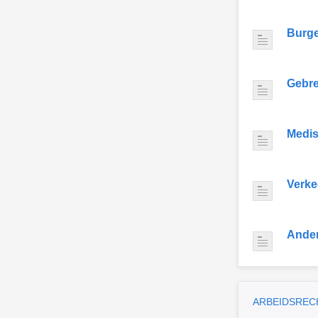
Burge
Gebre
Medis
Verke
Ande
ARBEIDSREC