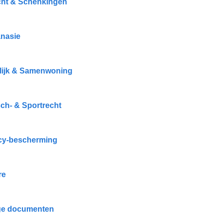
cht & Schenkingen
nasie
ijk & Samenwoning
ch- & Sportrecht
cy-bescherming
re
ge documenten