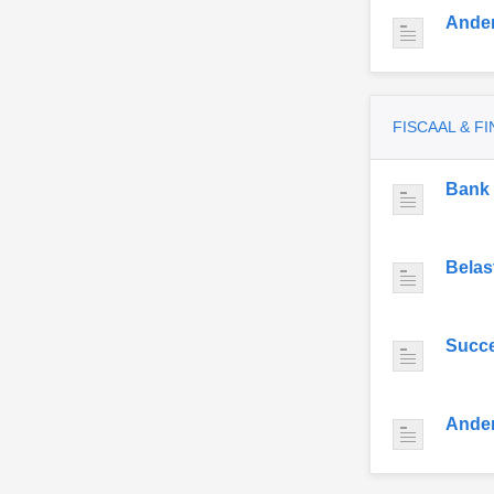
Ande
FISCAAL & F
Bank
Belas
Succe
Ande