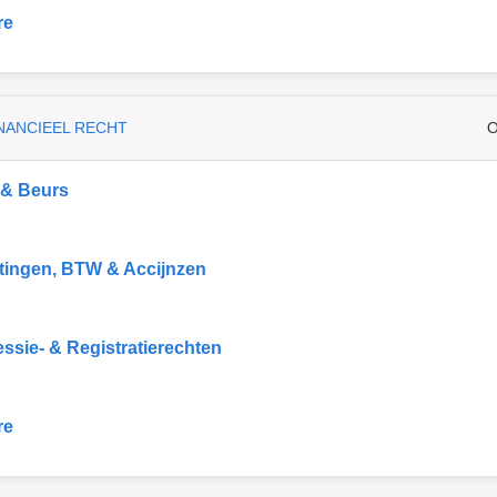
re
INANCIEEL RECHT
O
 & Beurs
tingen, BTW & Accijnzen
ssie- & Registratierechten
re