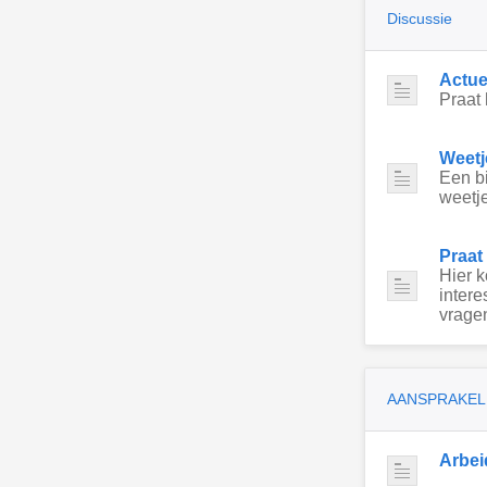
Discussie
Actue
Praat 
Weetj
Een bi
weetje
Praat
Hier 
intere
vragen
AANSPRAKEL
Arbei