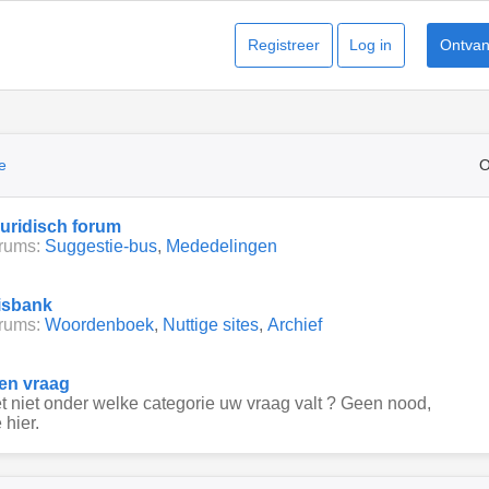
Registreer
Log in
Ontvang
e
O
juridisch forum
rums:
Suggestie-bus
,
Mededelingen
isbank
rums:
Woordenboek
,
Nuttige sites
,
Archief
een vraag
 niet onder welke categorie uw vraag valt ? Geen nood,
 hier.