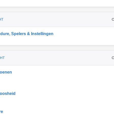
HT
O
dure, Spelers & Instellingen
CHT
O
ioenen
oosheid
re