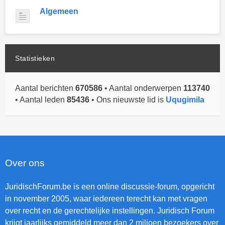
Algemeen
Statistieken
Aantal berichten
670586
• Aantal onderwerpen
113740
• Aantal leden
85436
• Ons nieuwste lid is
Uqugimila
Over ons
JuridischForum.be is een online discussie-forum, opgericht
in november 2005, waar iedereen terecht kan met vragen
over recht en de gerechtelijke instellingen. Juridisch Forum
krijgt jaarlijks gemiddeld meer dan 2 miljoen bezoekers over