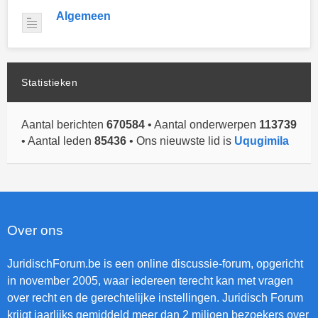
Algemeen
Statistieken
Aantal berichten
670584
• Aantal onderwerpen
113739
• Aantal leden
85436
• Ons nieuwste lid is
Uqugimila
Over ons
JuridischForum.be is een online discussie-forum, opgericht
in november 2005, waar iedereen terecht kan met vragen
over recht en de gerechtelijke instellingen. Juridisch Forum
krijgt jaarlijks gemiddeld meer dan 2 miljoen bezoekers over