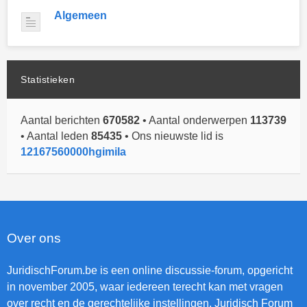
Algemeen
Statistieken
Aantal berichten
670582
• Aantal onderwerpen
113739
• Aantal leden
85435
• Ons nieuwste lid is
12167560000hgimila
Over ons
JuridischForum.be is een online discussie-forum, opgericht
in november 2005, waar iedereen terecht kan met vragen
over recht en de gerechtelijke instellingen. Juridisch Forum